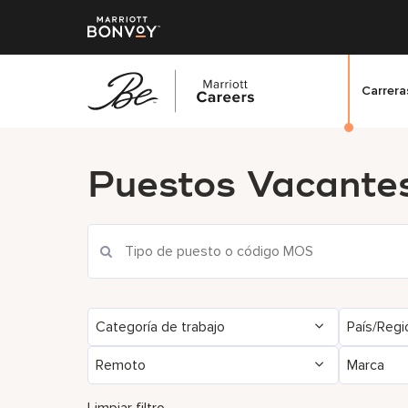
Carreras
Saltar
al
Puestos Vacante
contenido
principal
Categoría de trabajo
País/Regi
Remoto
Marca