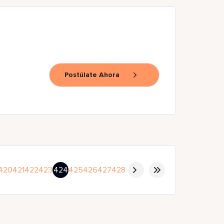
Postúlate Ahora
420
421
422
423
424
425
426
427
428