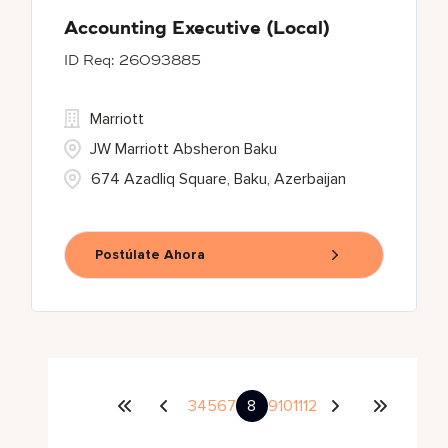
Accounting Executive (Local)
26093885
Marriott
JW Marriott Absheron Baku
674 Azadliq Square, Baku, Azerbaijan
Postúlate Ahora
3
4
5
6
7
8
9
10
11
12