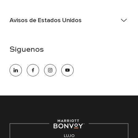
Avisos de Estados Unidos
Asistencia de accesibilidad - Si usted es un individuo con
una discapacidad y necesita asistencia completando la
aplicación en línea, por favor llame al 301-581-1400 o correo
Síguenos
electrónico hqaffirmativeaction@marriott.com
Marriott International es un empleador de igualdad de
oportunidades que se compromete a contratar una fuerza
de trabajo diversa y a mantener una cultura inclusiva.
Marriott International no discrimina por motivos de
discapacidad, condición de veterano o cualquier otra base
protegida por leyes federales, estatales o locales.
E-Verify Inglés/Español
Derecho a trabajar inglés/español
Conozca sus derechos
Transparencia
LUJO