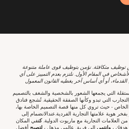
توظيف متكافئة. نؤمن بتوظيف قوى عاملة متنوعة
أشخاص في المقام الأول. نلتزم بعدم التمييز على أي
القدماء، أو أي أساس آخر يغطيه القانون المعمول
مستقلة التي يجمعها الشعور بالشخصية والشغف بالتصميم
التجارب التي تبدو وكأنها الصفقة الحقيقية. تُشجع فنادق
 الخاص - حيث تروي كل منها قصة التصميم الخاصة بها،
فخر هوية علامتها التجارية الفردية.عندالانضمام إلى
ن العلامات التجارية مع ماريوت الدولية.
كن
في المكان
دفك ​،
وانتمي
إلى فريق عالمي مذهل ​،
لتصبح
أفضل