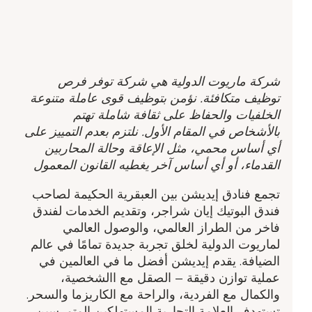
شركة ماريوت الدولية هي شركة توفر فرص
توظيف متكافئة. نؤمن بتوظيف قوى عاملة متنوعة
الخلفيات والحفاظ على ثقافة شاملة تهتم
بالأشخاص في المقام الأول. نلتزم بعدم التمييز على
أي أساس محمي، مثل الإعاقة وحالة المحاربين
القدماء، أو أي أساس آخر يغطيه القانون المعمول
تجمع فنادق إيديشن بين العبقرية الحكيمة لصاحب
فندق البوتيك إيان شراجر، وتقديم الخدمات لفندق
فاخر من الطراز العالمي، والوصول العالمي
لماريوت الدولية لخلق تجربة جديدة تمامًا في عالم
الضيافة. يقدم إيديشن أفضل ما في العالمين في
عملية توازن دقيقة – الصقل مع االشخصية،
والكمال مع الفردية، والراحة مع الكاريزما والسحر.
تستهدف العلامة التجارية المستهلكين المتمرسين