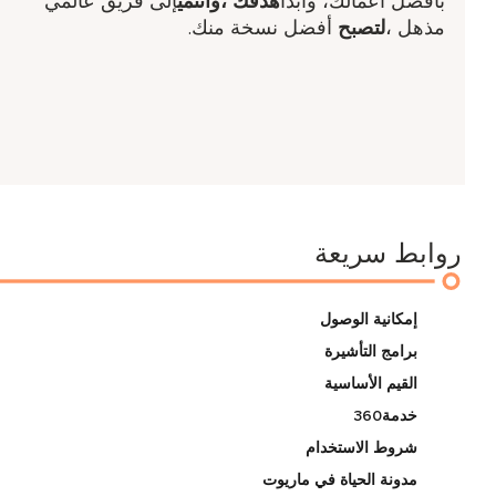
بأفضل أعمالك، وابدأ
هدفك ​،وانتمي
إلى فريق عالمي
مذهل ​،
لتصبح
أفضل نسخة منك.
روابط سريعة
إمكانية الوصول
برامج التأشيرة
القيم الأساسية
خدمة360
شروط الاستخدام
مدونة الحياة في ماريوت