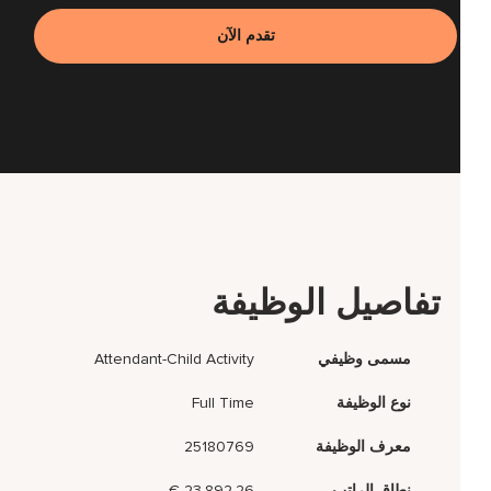
تقدم الآن
تفاصيل الوظيفة
مسمى وظيفي
Attendant-Child Activity
نوع الوظيفة
Full Time
معرف الوظيفة
25180769
نطاق الراتب
23.892,26 €