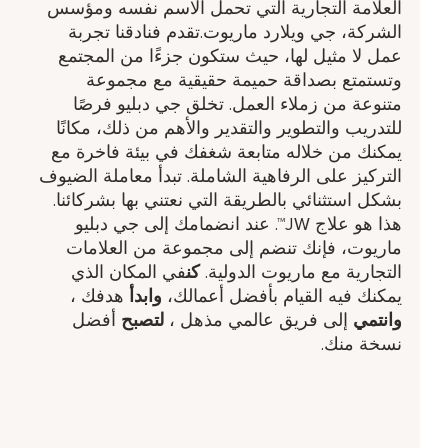
العلامة التجارية التي تحمل الاسم نفسه ومؤسس
الشركة، جي ويلارد ماريوت.تقدم فنادقنا تجربة
عمل لا مثيل لها، حيث ستكون جزءًا من المجتمع
وتستمتع بصداقة حميمة حقيقية مع مجموعة
متنوعة من زملاء العمل. تخلق جي دبليو فرصًا
للتدريب والتطوير والتقدير والأهم من ذلك، مكانًا
يمكنك من خلاله متابعة شغفك في بيئة فاخرة مع
التركيز على الرفاهية الشاملة. تبدأ معاملة الضيوف
بشكل استثنائي بالطريقة التي نعتني بها بشركائنا.
هذا هو علاج JW™. عند انضمامك إلى جي دبليو
ماريوت، فإنك تنضم إلى مجموعة من العلامات
التجارية مع ماريوت الدولية.
كن
في المكان الذي
يمكنك فيه القيام بأفضل أعمالك،
وابدأ
هدفك ​،
وانتمي
إلى فريق عالمي مذهل ​،
لتصبح
أفضل
نسخة منك.