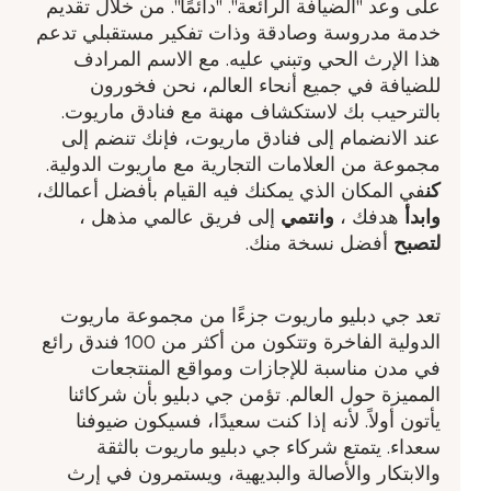
على وعد "الضيافة الرائعة". "دائمًا". من خلال تقديم
خدمة مدروسة وصادقة وذات تفكير مستقبلي تدعم
هذا الإرث الحي وتبني عليه. مع الاسم المرادف
للضيافة في جميع أنحاء العالم، نحن فخورون
بالترحيب بك لاستكشاف مهنة مع فنادق ماريوت.
عند الانضمام إلى فنادق ماريوت، فإنك تنضم إلى
مجموعة من العلامات التجارية مع ماريوت الدولية.
كن
في المكان الذي يمكنك فيه القيام بأفضل أعمالك،
وابدأ
هدفك ​،
وانتمي
إلى فريق عالمي مذهل ​،
لتصبح
أفضل نسخة منك.
تعد جي دبليو ماريوت جزءًا من مجموعة ماريوت
الدولية الفاخرة وتتكون من أكثر من 100 فندق رائع
في مدن مناسبة للإجازات ومواقع المنتجعات
المميزة حول العالم. تؤمن جي دبليو بأن شركائنا
يأتون أولاً. لأنه إذا كنت سعيدًا، فسيكون ضيوفنا
سعداء. يتمتع شركاء جي دبليو ماريوت بالثقة
والابتكار والأصالة والبديهية، ويستمرون في إرث