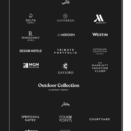
غالي
يختار