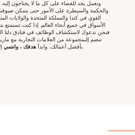
ونعمل بجد للقضاء على كل ما لا يحتاجون إليه. في
والحكمة والسيطرة على الأمور حتى يتمكن ضيوفنا م
القوي في كندا والمملكة المتحدة والولايات المتح
الأسواق في جميع أنحاء العالم. إذا كنت تستمتع ب
فنحن ندعوك لاستكشاف الوظائف في فنادق دلتا التاب
تنضم إلىمجموعة من العلامات التجارية مع ماريو
أفضل نسخة منك.
بأفضل أعمالك، وابدأ
هدفك ​، وانتمي
إل