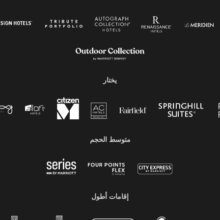
يختار
متوسط ​​الحجم
إقامات أطول