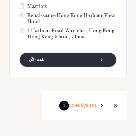
Marriott
Renaissance Hong Kong Harbour View
Hotel
1 Harbour Road Wan chai, Hong Kong,
Hong Kong Island, China
تقدم الآن
1
2
3
4
5
6
7
8
9
10