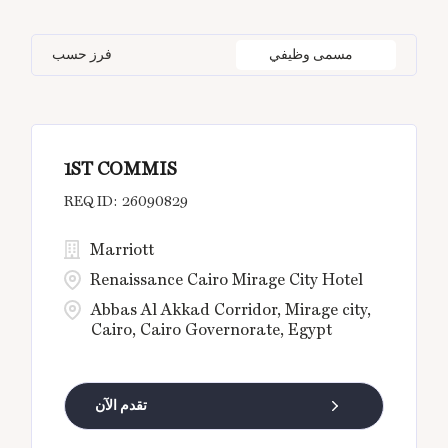
Bangkok
15
BC
1
Germany
5
Information Technology
2
مسمى وظيفي
فرز حسب
Barcelona
6
Beijing
4
India
32
Beijing
4
Brussel
1
1ST COMMIS
Bengaluru
9
26090829
Marriott
Renaissance Cairo Mirage City Hotel
Abbas Al Akkad Corridor, Mirage city,
Cairo, Cairo Governorate, Egypt
تقدم الآن