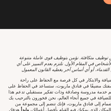
توظيف متكافئة. نؤمن بتوظيف قوى عاملة متنوعة
أشخاص في المقام الأول. نلتزم بعدم التمييز على أي
القدماء، أو أي أساس آخر يغطيه القانون المعمول
ضيافة والابتكار في كل فرصة مع الحفاظ على راحة
بصفتك مضيفًا في فنادق ماريوت، ستساعد في الحفاظ على
 تقديم خدمة مدروسة وصادقة وذات تفكير مستقبلي تدعم هذا
للضيافة في جميع أنحاء العالم، نحن فخورون بالترحيب بك
نضمام إلى فنادق ماريوت، فإنك تنضم إلى مجموعة من
لمكان الذي يمكنك فيه القيام بأفضل أعمالك،
وابدأ
هدفك