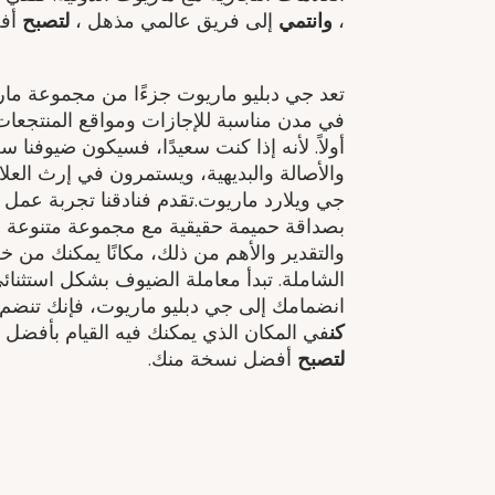
​،
وانتمي
إلى فريق عالمي مذهل ​،
لتصبح
أفض
في مدن مناسبة للإجازات ومواقع المنتجعات ا
أولاً. لأنه إذا كنت سعيدًا، فسيكون ضيوفنا سع
والأصالة والبديهية، ويستمرون في إرث الع
جي ويلارد ماريوت.تقدم فنادقنا تجربة عمل 
بصداقة حميمة حقيقية مع مجموعة متنوعة من
والتقدير والأهم من ذلك، مكانًا يمكنك من خ
انضمامك إلى جي دبليو ماريوت، فإنك تنضم إ
كن
في المكان الذي يمكنك فيه القيام بأفضل 
لتصبح
أفضل نسخة منك.