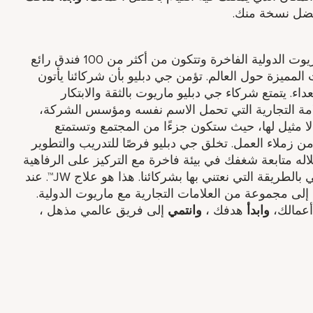
ل نسخة منك.
تعد جي دبليو ماريوت جزءًا من مجموعة ماريوت الدولية الفاخرة وتتكون من أكثر من 100 فندق رائع
لمميزة حول العالم. تؤمن جي دبليو بأن شركائنا يأتون
داء. يتمتع شركاء جي دبليو ماريوت بالثقة والابتكار
لامة التجارية التي تحمل الاسم نفسه ومؤسس الشركة،
لا مثيل لها، حيث ستكون جزءًا من المجتمع وتستمتع
 زملاء العمل. تخلق جي دبليو فرصًا للتدريب والتطوير
لاله متابعة شغفك في بيئة فاخرة مع التركيز على الرفاهية
الشاملة. تبدأ معاملة الضيوف بشكل استثنائي بالطريقة التي نعتني بها بشركائنا. هذا هو علاج JW™. عند
لى مجموعة من العلامات التجارية مع ماريوت الدولية.
أعمالك،
وابدأ
هدفك ​،
وانتمي
إلى فريق عالمي مذهل ​،