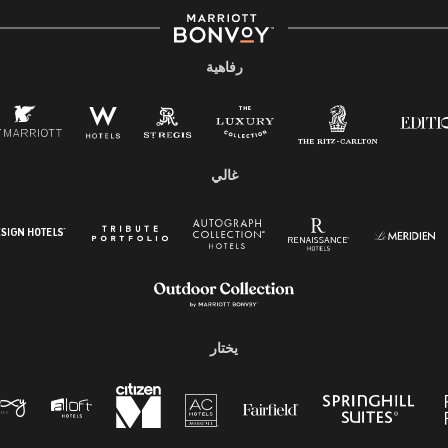
رفاهية
غالي
يختار