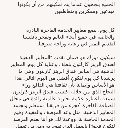
الجميع ينجحون عندما يتم تمكينهم من أن يكونوا
مبدعين ومفكرين ومتعاطفين.
كل يوم، نضع معايير الخدمة الفاخرة النادرة
والخاصة في جميع أنحاء العالم ونفخر بأنفسنا
لتقديم التميز في رعاية وراحة ضيوفنا.
سيكون دورك هو ضمان تقديم "المعايير الذهبية"
لفندق الريتز كارلتون بلطف وعناية كل يوم. المعايير
الذهبية هي أساس فندق الريتز كارلتون وهي ما
يرشدنا كل يوم لنكون أفضل من اليوم التالي. هذا
هو الأساس وإيماننا بأن ثقافتنا هي الدافع وراء
النجاح الذي من خلاله اكتسب فندق الريتز كارلتون
سمعة باعتباره علامة تجارية عالمية رائدة في مجال
الضيافة الفاخرة. كجزء من فريقنا، ستتعلم وتجسد
المعايير الذهبية، مثل وعد الموظف والعقيدة وقيم
الخدمة الخاصة بنا. ووعدنا لك هو أننا نقدم الفرصة
لتكون فخورًا بالعمل الذي تقوم به ومع من تعمل