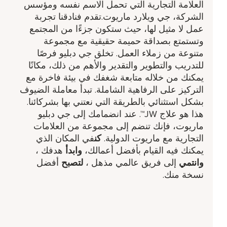
العلامة التجارية التي تحمل الاسم نفسه ومؤسس
الشركة، جي ويلارد ماريوت.تقدم فنادقنا تجربة
عمل لا مثيل لها، حيث ستكون جزءًا من المجتمع
وتستمتع بصداقة حميمة حقيقية مع مجموعة
متنوعة من زملاء العمل. تخلق جي دبليو فرصًا
للتدريب والتطوير والتقدير والأهم من ذلك، مكانًا
يمكنك من خلاله متابعة شغفك في بيئة فاخرة مع
التركيز على الرفاهية الشاملة. تبدأ معاملة الضيوف
بشكل استثنائي بالطريقة التي نعتني بها بشركائنا.
هذا هو علاج JW™. عند انضمامك إلى جي دبليو
ماريوت، فإنك تنضم إلى مجموعة من العلامات
التجارية مع ماريوت الدولية.
كن
في المكان الذي
يمكنك فيه القيام بأفضل أعمالك،
وابدأ
هدفك ​،
وانتمي
إلى فريق عالمي مذهل ​،
لتصبح
أفضل
نسخة منك.