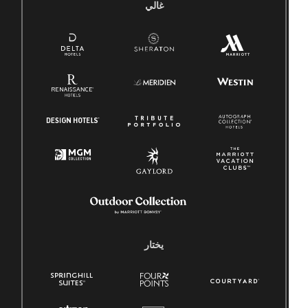
غالي
يختار