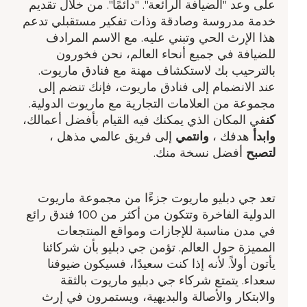
على وعد "الضيافة الرائعة". "دائمًا". من خلال تقديم
خدمة مدروسة وصادقة وذات تفكير مستقبلي تدعم
هذا الإرث الحي وتبني عليه. مع الاسم المرادف
للضيافة في جميع أنحاء العالم، نحن فخورون
بالترحيب بك لاستكشاف مهنة مع فنادق ماريوت.
عند الانضمام إلى فنادق ماريوت، فإنك تنضم إلى
مجموعة من العلامات التجارية مع ماريوت الدولية.
كن
في المكان الذي يمكنك فيه القيام بأفضل أعمالك،
وابدأ
هدفك ​،
وانتمي
إلى فريق عالمي مذهل ​،
لتصبح
أفضل نسخة منك.
تعد جي دبليو ماريوت جزءًا من مجموعة ماريوت
الدولية الفاخرة وتتكون من أكثر من 100 فندق رائع
في مدن مناسبة للإجازات ومواقع المنتجعات
المميزة حول العالم. تؤمن جي دبليو بأن شركائنا
يأتون أولاً. لأنه إذا كنت سعيدًا، فسيكون ضيوفنا
سعداء. يتمتع شركاء جي دبليو ماريوت بالثقة
والابتكار والأصالة والبديهية، ويستمرون في إرث