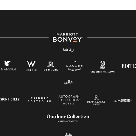
رفاهية
غالي
يختار