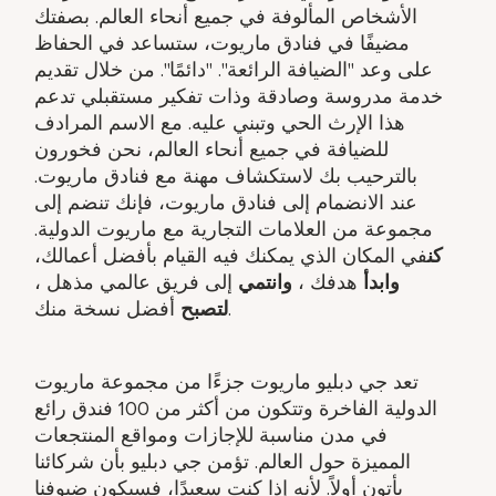
الأشخاص المألوفة في جميع أنحاء العالم. بصفتك
مضيفًا في فنادق ماريوت، ستساعد في الحفاظ
على وعد "الضيافة الرائعة". "دائمًا". من خلال تقديم
خدمة مدروسة وصادقة وذات تفكير مستقبلي تدعم
هذا الإرث الحي وتبني عليه. مع الاسم المرادف
للضيافة في جميع أنحاء العالم، نحن فخورون
بالترحيب بك لاستكشاف مهنة مع فنادق ماريوت.
عند الانضمام إلى فنادق ماريوت، فإنك تنضم إلى
مجموعة من العلامات التجارية مع ماريوت الدولية.
كن
في المكان الذي يمكنك فيه القيام بأفضل أعمالك،
وابدأ
هدفك ​،
وانتمي
إلى فريق عالمي مذهل ​،
أفضل نسخة منك.
لتصبح
تعد جي دبليو ماريوت جزءًا من مجموعة ماريوت
الدولية الفاخرة وتتكون من أكثر من 100 فندق رائع
في مدن مناسبة للإجازات ومواقع المنتجعات
المميزة حول العالم. تؤمن جي دبليو بأن شركائنا
يأتون أولاً. لأنه إذا كنت سعيدًا، فسيكون ضيوفنا