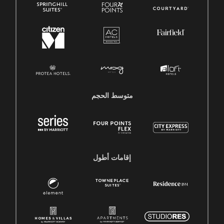
متوسط ​​الحجم
إقامات أطول