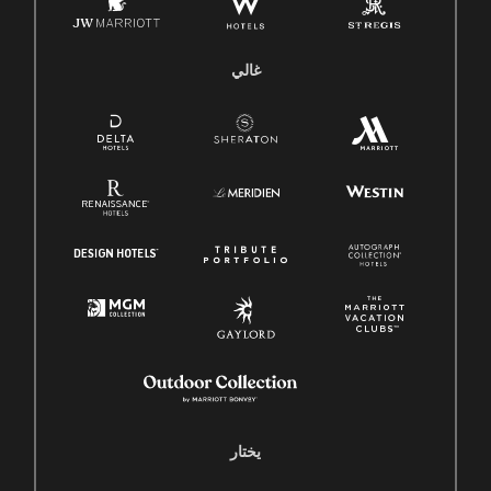
غالي
يختار