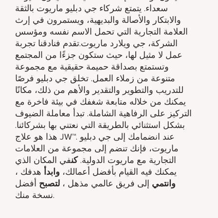
سعداء. يتمتع شركاء جي دبليو ماريوت بالثقة
والابتكار والأصالة والبديهية، ويستمرون في إرث
العلامة التجارية التي تحمل الاسم نفسه ومؤسس
الشركة، جي ويلارد ماريوت.تقدم فنادقنا تجربة
عمل لا مثيل لها، حيث ستكون جزءًا من المجتمع
وتستمتع بصداقة حميمة حقيقية مع مجموعة
متنوعة من زملاء العمل. تخلق جي دبليو فرصًا
للتدريب والتطوير والتقدير والأهم من ذلك، مكانًا
يمكنك من خلاله متابعة شغفك في بيئة فاخرة مع
التركيز على الرفاهية الشاملة. تبدأ معاملة الضيوف
بشكل استثنائي بالطريقة التي نعتني بها بشركائنا.
هذا هو علاج JW™. عند انضمامك إلى جي دبليو
ماريوت، فإنك تنضم إلى مجموعة من العلامات
التجارية مع ماريوت الدولية.
كن
في المكان الذي
يمكنك فيه القيام بأفضل أعمالك،
وابدأ
هدفك ​،
وانتمي
إلى فريق عالمي مذهل ​،
لتصبح
أفضل
نسخة منك.