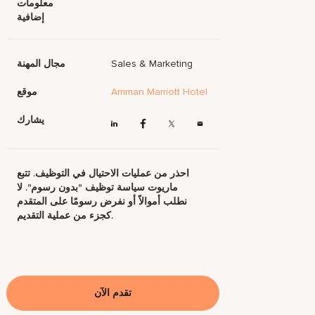
معلومات
إضافية
Sales & Marketing
مجال المهنة
Amman Marriott Hotel
موقع
يشارك
احذر من عمليات الاحتيال في التوظيف. تتبع
ماريوت سياسة توظيف "بدون رسوم". لا
نطلب أموالاً أو نفرض رسومًا على المتقدم
كجزء من عملية التقديم.
تقدم الآن