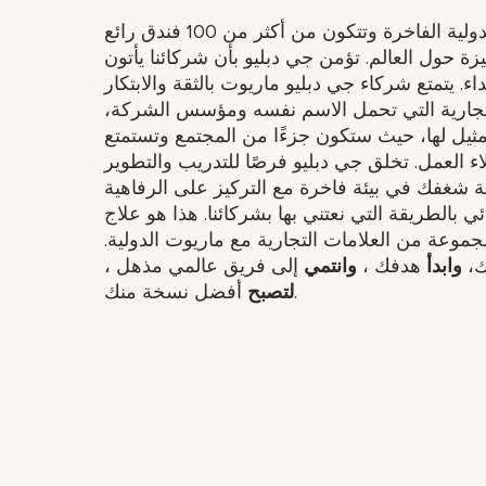
تعد جي دبليو ماريوت جزءًا من مجموعة ماريوت الدولية الفاخرة وتتكون من أكثر من 100 فندق رائع
ة حول العالم. تؤمن جي دبليو بأن شركائنا يأتون
اء. يتمتع شركاء جي دبليو ماريوت بالثقة والابتكار
التجارية التي تحمل الاسم نفسه ومؤسس الشركة،
مثيل لها، حيث ستكون جزءًا من المجتمع وتستمتع
العمل. تخلق جي دبليو فرصًا للتدريب والتطوير
عة شغفك في بيئة فاخرة مع التركيز على الرفاهية
طريقة التي نعتني بها بشركائنا. هذا هو علاج JW™. عند
موعة من العلامات التجارية مع ماريوت الدولية.
ك،
وابدأ
هدفك ​،
وانتمي
إلى فريق عالمي مذهل ​،
أفضل نسخة منك.
لتصبح