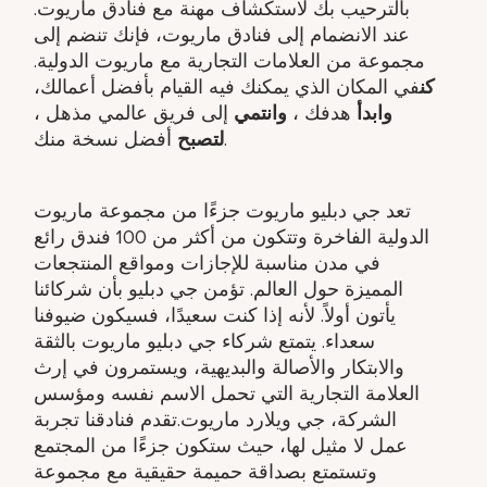
بالترحيب بك لاستكشاف مهنة مع فنادق ماريوت.
عند الانضمام إلى فنادق ماريوت، فإنك تنضم إلى
مجموعة من العلامات التجارية مع ماريوت الدولية.
كن
في المكان الذي يمكنك فيه القيام بأفضل أعمالك،
وابدأ
هدفك ​،
وانتمي
إلى فريق عالمي مذهل ​،
أفضل نسخة منك.
لتصبح
تعد جي دبليو ماريوت جزءًا من مجموعة ماريوت
الدولية الفاخرة وتتكون من أكثر من 100 فندق رائع
في مدن مناسبة للإجازات ومواقع المنتجعات
المميزة حول العالم. تؤمن جي دبليو بأن شركائنا
يأتون أولاً. لأنه إذا كنت سعيدًا، فسيكون ضيوفنا
سعداء. يتمتع شركاء جي دبليو ماريوت بالثقة
والابتكار والأصالة والبديهية، ويستمرون في إرث
العلامة التجارية التي تحمل الاسم نفسه ومؤسس
الشركة، جي ويلارد ماريوت.تقدم فنادقنا تجربة
عمل لا مثيل لها، حيث ستكون جزءًا من المجتمع
وتستمتع بصداقة حميمة حقيقية مع مجموعة