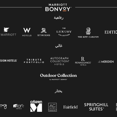
رفاهية
غالي
يختار