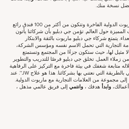
ل نسخة منك.
تعد جي دبليو ماريوت جزءًا من مجموعة ماريوت الدولية الفاخرة وتتكون من أكثر من 100 فندق رائع
لمميزة حول العالم. تؤمن جي دبليو بأن شركائنا يأتون
داء. يتمتع شركاء جي دبليو ماريوت بالثقة والابتكار
لامة التجارية التي تحمل الاسم نفسه ومؤسس الشركة،
لا مثيل لها، حيث ستكون جزءًا من المجتمع وتستمتع
 زملاء العمل. تخلق جي دبليو فرصًا للتدريب والتطوير
لاله متابعة شغفك في بيئة فاخرة مع التركيز على الرفاهية
الشاملة. تبدأ معاملة الضيوف بشكل استثنائي بالطريقة التي نعتني بها بشركائنا. هذا هو علاج JW™. عند
لى مجموعة من العلامات التجارية مع ماريوت الدولية.
أعمالك،
وابدأ
هدفك ​،
وانتمي
إلى فريق عالمي مذهل ​،