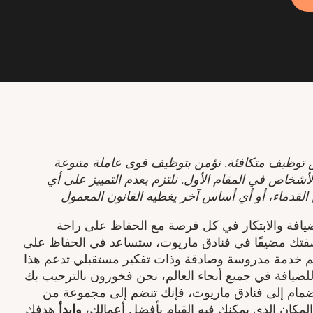
توظيف متكافئة. نؤمن بتوظيف قوى عاملة متنوعة
أشخاص في المقام الأول. نلتزم بعدم التمييز على أي
القدماء، أو أي أساس آخر يغطيه القانون المعمول
ضيافة والابتكار في كل فرصة مع الحفاظ على راحة
بصفتك مضيفًا في فنادق ماريوت، ستساعد في الحفاظ على
 تقديم خدمة مدروسة وصادقة وذات تفكير مستقبلي تدعم هذا
للضيافة في جميع أنحاء العالم، نحن فخورون بالترحيب بك
نضمام إلى فنادق ماريوت، فإنك تنضم إلى مجموعة من
لمكان الذي يمكنك فيه القيام بأفضل أعمالك،
وابدأ
هدفك