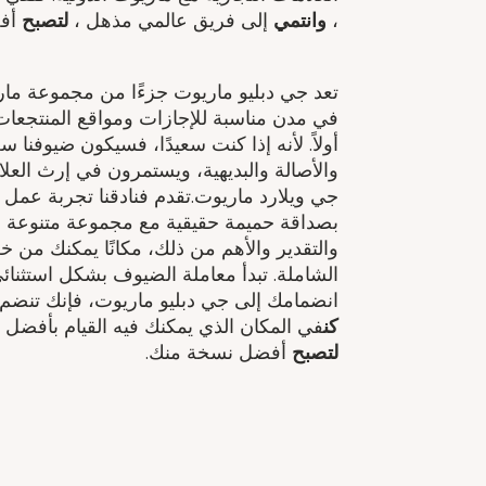
​،
وانتمي
إلى فريق عالمي مذهل ​،
لتصبح
أفض
في مدن مناسبة للإجازات ومواقع المنتجعات ا
أولاً. لأنه إذا كنت سعيدًا، فسيكون ضيوفنا سع
والأصالة والبديهية، ويستمرون في إرث الع
جي ويلارد ماريوت.تقدم فنادقنا تجربة عمل 
بصداقة حميمة حقيقية مع مجموعة متنوعة من
والتقدير والأهم من ذلك، مكانًا يمكنك من خ
انضمامك إلى جي دبليو ماريوت، فإنك تنضم إ
كن
في المكان الذي يمكنك فيه القيام بأفضل 
لتصبح
أفضل نسخة منك.