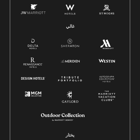
غالي
يختار