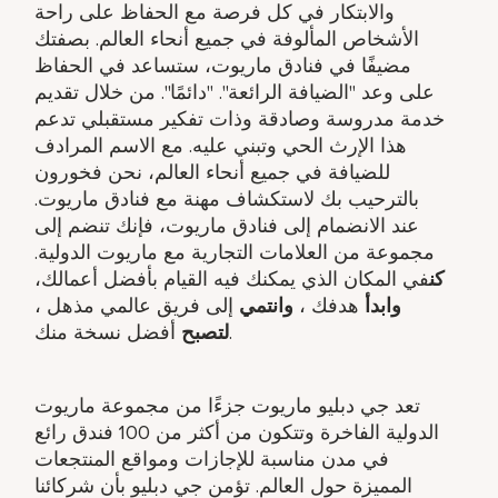
والابتكار في كل فرصة مع الحفاظ على راحة
الأشخاص المألوفة في جميع أنحاء العالم. بصفتك
مضيفًا في فنادق ماريوت، ستساعد في الحفاظ
على وعد "الضيافة الرائعة". "دائمًا". من خلال تقديم
خدمة مدروسة وصادقة وذات تفكير مستقبلي تدعم
هذا الإرث الحي وتبني عليه. مع الاسم المرادف
للضيافة في جميع أنحاء العالم، نحن فخورون
بالترحيب بك لاستكشاف مهنة مع فنادق ماريوت.
عند الانضمام إلى فنادق ماريوت، فإنك تنضم إلى
مجموعة من العلامات التجارية مع ماريوت الدولية.
كن
في المكان الذي يمكنك فيه القيام بأفضل أعمالك،
وابدأ
هدفك ​،
وانتمي
إلى فريق عالمي مذهل ​،
أفضل نسخة منك.
لتصبح
تعد جي دبليو ماريوت جزءًا من مجموعة ماريوت
الدولية الفاخرة وتتكون من أكثر من 100 فندق رائع
في مدن مناسبة للإجازات ومواقع المنتجعات
المميزة حول العالم. تؤمن جي دبليو بأن شركائنا