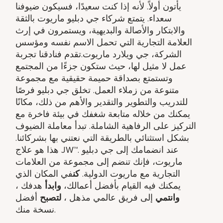
يأتون أولاً. لأنه إذا كنت سعيدًا، فسيكون ضيوفنا
سعداء. يتمتع شركاء جي دبليو ماريوت بالثقة
والابتكار والأصالة والبديهية، ويستمرون في إرث
العلامة التجارية التي تحمل الاسم نفسه ومؤسس
الشركة، جي ويلارد ماريوت.تقدم فنادقنا تجربة
عمل لا مثيل لها، حيث ستكون جزءًا من المجتمع
وتستمتع بصداقة حميمة حقيقية مع مجموعة
متنوعة من زملاء العمل. تخلق جي دبليو فرصًا
للتدريب والتطوير والتقدير والأهم من ذلك، مكانًا
يمكنك من خلاله متابعة شغفك في بيئة فاخرة مع
التركيز على الرفاهية الشاملة. تبدأ معاملة الضيوف
بشكل استثنائي بالطريقة التي نعتني بها بشركائنا.
هذا هو علاج JW™. عند انضمامك إلى جي دبليو
ماريوت، فإنك تنضم إلى مجموعة من العلامات
التجارية مع ماريوت الدولية.
كن
في المكان الذي
يمكنك فيه القيام بأفضل أعمالك،
وابدأ
هدفك ​،
وانتمي
إلى فريق عالمي مذهل ​،
لتصبح
أفضل
نسخة منك.