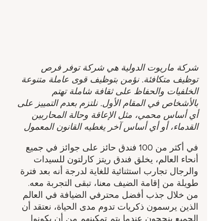
شركة ماريوت الدولية هي شركة توفر فرص
توظيف متكافئة. نؤمن بتوظيف قوى عاملة متنوعة
الخلفيات والحفاظ على ثقافة شاملة تهتم
بالأشخاص في المقام الأول. نلتزم بعدم التمييز على
أي أساس محمي، مثل الإعاقة وحالة المحاربين
القدماء، أو أي أساس آخر يغطيه القانون المعمول
في أكثر من 100 فندق حائز على جوائز في جميع
أنحاء العالم، يخلق فندق ريتز كارلتون للسيدات
والرجال تجارب استثنائية للغاية لدرجة أنه بعد فترة
طويلة من إقامة الضيف معنا، تبقى التجربة معه.
من خلال جذب أفضل محترفي الضيافة في العالم
الذين يرسمون ذكريات تدوم مدى الحياة، نعتقد أن
الجميع ينجحون عندما يتم تمكينهم من أن يكونوا