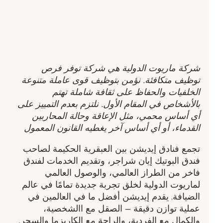
شركة ماريوت الدولية هي شركة توفر فرص
توظيف متكافئة. نؤمن بتوظيف قوى عاملة متنوعة
الخلفيات والحفاظ على ثقافة شاملة تهتم
بالأشخاص في المقام الأول. نلتزم بعدم التمييز على
أي أساس محمي، مثل الإعاقة وحالة المحاربين
القدماء، أو أي أساس آخر يغطيه القانون المعمول
تجمع فنادق إيديشن بين العبقرية الحكيمة لصاحب
فندق البوتيك إيان شراجر، وتقديم الخدمات لفندق
فاخر من الطراز العالمي، والوصول العالمي
لماريوت الدولية لخلق تجربة جديدة تمامًا في عالم
الضيافة. يقدم إيديشن أفضل ما في العالمين في
عملية توازن دقيقة – الصقل مع االشخصية،
والكمال مع الفردية، والراحة مع الكاريزما والسحر.