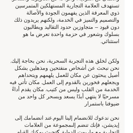
تستهدف العلامة التجارية المستهلكين المتمرسين
ذوي المعرفة الذين يفهمون الجودة والأصالة
والتصميم والتميز في الخدمة، ولكنهم يريدون ذلك
دون قيود – متجاوزين حدود التقاليد ويطالبون
بسلوك وشعور في حزمة واحدة تعرض ما هو
استثنائي.
ولكن لخلق هذه التجربة السحرية، نحن بحاجة إليك.
نحن نبحث عن أشخاص منفتحين ومذهلين بشكل
أصيل يبحثون عن مكان للعمل يلهمهم ويتحداهم
ويجعلهم فخورين بالقدوم إلى العمل. مكان تأتي فيه
الخدمة من القلب وليس من كتيب. مكان يقدم أداءً
مسرحيًا لا ينتهي أبدًا يسعد ويسحر كل واحد من
ضيوفنا باستمرار
نحن ندعوك للانضمام إلينا اليوم.عند انضمامك إلى
إيديشن، فإنك تنضم إلىمجموعة من العلامات
التجارية مع ماريوت الدولية.
كن
حيث يمكنك القيام