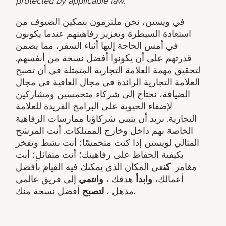
protected by applicable law.
في ويستن، نحن ملتزمون بتمكين الضيوف من
استعادة السيطرة وتعزيز رفاهيتهم عندما يكونون
في أمس الحاجة إليها أثناء السفر، مما يضمن
قدرتهم على أن يكونوا أفضل نسخة من أنفسهم.
لتحقيق مهمة العلامة التجارية المتمثلة في أن تصبح
العلامة التجارية الرائدة في مجال العافية في مجال
الضيافة، نحتاج إلى شركاء متحمسين ومشاركين
لإضفاء الحيوية على البرامج الفريدة للعلامة
التجارية. نريد أن يتبنى شركاؤنا ممارسات الرفاهية
الخاصة بهم داخل وخارج الممتلكات. أنت المرشح
المثالي لويستن إذا كنت متحمسًا؛ أنت نشط وتفخر
بكيفية الحفاظ على رفاهيتك؛ أنت متفائل؛ أنت
مغامر.
كن
في المكان الذي يمكنك فيه القيام بأفضل
أعمالك،
وابدأ
هدفك ​،
وانتمي
إلى فريق عالمي
أفضل نسخة منك.
مذهل ​،
لتصبح