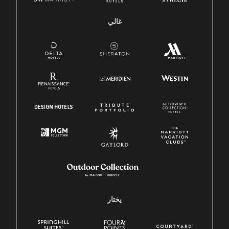
غالي
يختار