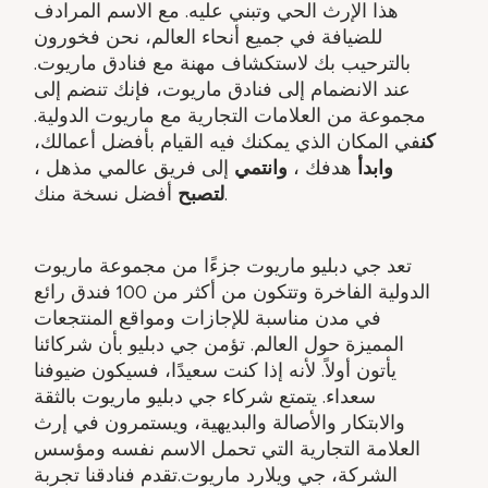
هذا الإرث الحي وتبني عليه. مع الاسم المرادف
للضيافة في جميع أنحاء العالم، نحن فخورون
بالترحيب بك لاستكشاف مهنة مع فنادق ماريوت.
عند الانضمام إلى فنادق ماريوت، فإنك تنضم إلى
مجموعة من العلامات التجارية مع ماريوت الدولية.
كن
في المكان الذي يمكنك فيه القيام بأفضل أعمالك،
وابدأ
هدفك ​،
وانتمي
إلى فريق عالمي مذهل ​،
أفضل نسخة منك.
لتصبح
تعد جي دبليو ماريوت جزءًا من مجموعة ماريوت
الدولية الفاخرة وتتكون من أكثر من 100 فندق رائع
في مدن مناسبة للإجازات ومواقع المنتجعات
المميزة حول العالم. تؤمن جي دبليو بأن شركائنا
يأتون أولاً. لأنه إذا كنت سعيدًا، فسيكون ضيوفنا
سعداء. يتمتع شركاء جي دبليو ماريوت بالثقة
والابتكار والأصالة والبديهية، ويستمرون في إرث
العلامة التجارية التي تحمل الاسم نفسه ومؤسس
الشركة، جي ويلارد ماريوت.تقدم فنادقنا تجربة