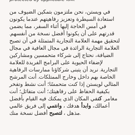
في ويستن، نحن ملتزمون بتمكين الضيوف من
استعادة السيطرة وتعزيز رفاهيتهم عندما يكونون
في أمس الحاجة إليها أثناء السفر، مما يضمن
قدرتهم على أن يكونوا أفضل نسخة من أنفسهم.
لتحقيق مهمة العلامة التجارية المتمثلة في أن تصبح
العلامة التجارية الرائدة في مجال العافية في مجال
الضيافة، نحتاج إلى شركاء متحمسين ومشاركين
لإضفاء الحيوية على البرامج الفريدة للعلامة
التجارية. نريد أن يتبنى شركاؤنا ممارسات الرفاهية
الخاصة بهم داخل وخارج الممتلكات. أنت المرشح
المثالي لويستن إذا كنت متحمسًا؛ أنت نشط وتفخر
بكيفية الحفاظ على رفاهيتك؛ أنت متفائل؛ أنت
مغامر.
كن
في المكان الذي يمكنك فيه القيام بأفضل
أعمالك،
وابدأ
هدفك ​،
وانتمي
إلى فريق عالمي
أفضل نسخة منك.
مذهل ​،
لتصبح