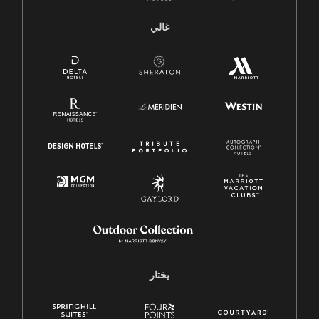
غالي
يختار