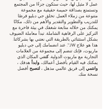
عمل لا مثيل لها، حيث ستكون جزءًا من المجتمع
وتستمتع بصداقة حميمة حقيقية مع مجموعة
متنوعة من زملاء العمل. تخلق جي دبليو فرصًا
للتدريب والتطوير والتقدير والأهم من ذلك، مكانًا
يمكنك من خلاله متابعة شغفك في بيئة فاخرة مع
التركيز على الرفاهية الشاملة. تبدأ معاملة الضيوف
بشكل استثنائي بالطريقة التي نعتني بها بشركائنا.
هذا هو علاج JW™. عند انضمامك إلى جي دبليو
ماريوت، فإنك تنضم إلى مجموعة من العلامات
التجارية مع ماريوت الدولية.
كن
في المكان الذي
يمكنك فيه القيام بأفضل أعمالك،
وابدأ
هدفك ​،
وانتمي
إلى فريق عالمي مذهل ​،
لتصبح
أفضل
نسخة منك.