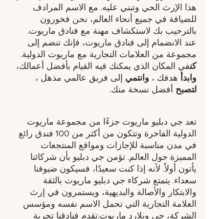
هذا الإرث الحي وتبني عليه. مع الاسم المرادف
للضيافة في جميع أنحاء العالم، نحن فخورون
بالترحيب بك لاستكشاف مهنة مع فنادق ماريوت.
عند الانضمام إلى فنادق ماريوت، فإنك تنضم إلى
مجموعة من العلامات التجارية مع ماريوت الدولية.
كن
في المكان الذي يمكنك فيه القيام بأفضل أعمالك،
وابدأ
هدفك ​،
وانتمي
إلى فريق عالمي مذهل ​،
لتصبح
أفضل نسخة منك.
تعد جي دبليو ماريوت جزءًا من مجموعة ماريوت
الدولية الفاخرة وتتكون من أكثر من 100 فندق رائع
في مدن مناسبة للإجازات ومواقع المنتجعات
المميزة حول العالم. تؤمن جي دبليو بأن شركائنا
يأتون أولاً. لأنه إذا كنت سعيدًا، فسيكون ضيوفنا
سعداء. يتمتع شركاء جي دبليو ماريوت بالثقة
والابتكار والأصالة والبديهية، ويستمرون في إرث
العلامة التجارية التي تحمل الاسم نفسه ومؤسس
الشركة، جي ويلارد ماريوت.تقدم فنادقنا تجربة