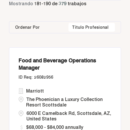
Tiempo parcial
11
Mostrando
181
-
190
de
379
trabajos
Athens
24
Bangkok
14
Greece
24
Housekeeping & Laundry
31
Bangkok
25
Barbados
2
Indonesia
55
Human Resources
7
Ordenar Por
Título Profesional
Buenos Aires
2
Buenos Aires
2
Italy
44
Diriyah, Riyadh
2
California
21
Food and Beverage Operations
Doha
25
Manager
26082956
Marriott
The Phoenician a Luxury Collection
Resort Scottsdale
6000 E Camelback Rd, Scottsdale, AZ,
United States
$68,000 - $84,000 annually