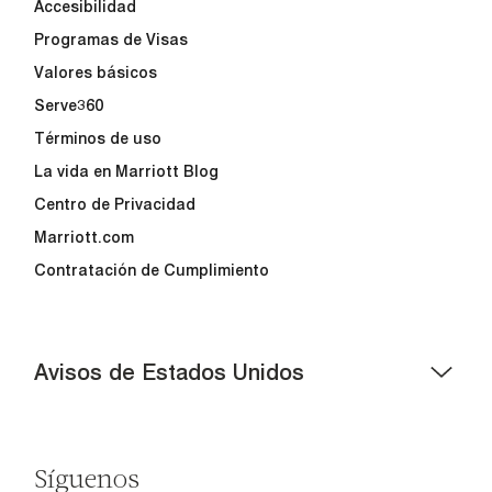
Accesibilidad
Programas de Visas
Valores básicos
Serve360
Términos de uso
La vida en Marriott Blog
Centro de Privacidad
Marriott.com
Contratación de Cumplimiento
Avisos de Estados Unidos
Asistencia de accesibilidad - Si usted es un individuo
con una discapacidad y necesita asistencia
completando la aplicación en línea, por favor llame al
Síguenos
301-581-1400 o correo electrónico