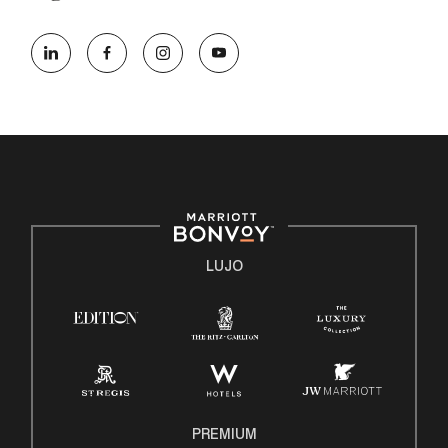
hqaffirmativeaction@marriott.com
Marriott International es un empleador de igualdad de
oportunidades que se compromete a contratar una
fuerza de trabajo diversa y a mantener una cultura
inclusiva. Marriott International no discrimina por
motivos de discapacidad, condición de veterano o
cualquier otra base protegida por leyes federales,
estatales o locales.
E-Verify Inglés/Español
Derecho a trabajar inglés/español
LUJO
Conozca sus derechos
Transparencia
Ley de protección del poligrafo empleado (EPPA)
Ley de licencia familiar y médica (FMLA)
PREMIUM