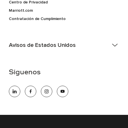
Centro de Privacidad
Marriott.com
Contratación de Cumplimiento
Avisos de Estados Unidos
Asistencia de accesibilidad - Si usted es un individuo con
una discapacidad y necesita asistencia completando la
aplicación en línea, por favor llame al 301-581-1400 o correo
Síguenos
electrónico hqaffirmativeaction@marriott.com
Marriott International es un empleador de igualdad de
oportunidades que se compromete a contratar una fuerza
de trabajo diversa y a mantener una cultura inclusiva.
Marriott International no discrimina por motivos de
discapacidad, condición de veterano o cualquier otra base
protegida por leyes federales, estatales o locales.