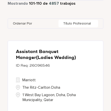
Tiempo parcial
337
Mostrando
101
-
110
de
4857
trabajos
Four Points
284
Al Khobar
2
Anhui
3
Azerbaijan
7
Golf, Fitness, & Entertainment
143
Gaylord Hotels
268
Alajuela
3
Arizona
44
Bahrain
19
Health Care Services
2
Ordenar Por
Título Profesional
JW Marriott
423
Albufeira
11
Aruba
25
Bangladesh
5
Marriott Executive Apartments
93
Allen
1
Austria
13
Marriott International, Inc.
34
Almaty
4
Assistant Banquet
Manager(Ladies Wedding)
Protea Hotels
58
26096546
Renaissance Hotels
426
Marriott
The Ritz-Carlton Doha
1 West Bay Lagoon, Doha, Doha
Municipality, Qatar