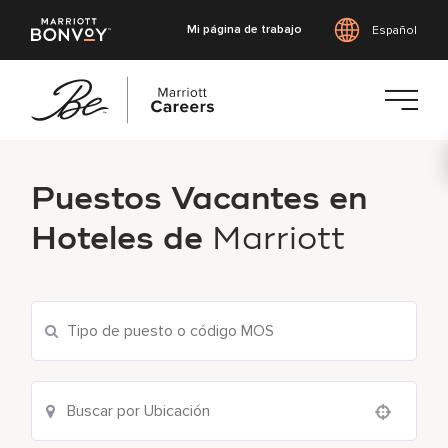
Mi página de trabajo
Español
Saltar
al
Puestos Vacantes en
contenido
principal
Hoteles de
Marriott
Use your location