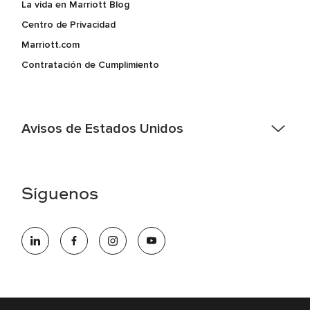
La vida en Marriott Blog
Centro de Privacidad
Marriott.com
Contratación de Cumplimiento
Avisos de Estados Unidos
Asistencia de accesibilidad - Si usted es un individuo con
una discapacidad y necesita asistencia completando la
aplicación en línea, por favor llame al 301-581-1400 o correo
Síguenos
electrónico hqaffirmativeaction@marriott.com
Marriott International es un empleador de igualdad de
oportunidades que se compromete a contratar una fuerza
de trabajo diversa y a mantener una cultura inclusiva.
Marriott International no discrimina por motivos de
discapacidad, condición de veterano o cualquier otra base
protegida por leyes federales, estatales o locales.