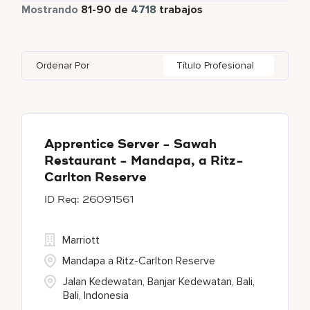
Tiempo parcial
338
Mostrando
81
-
90
de
4718
trabajos
Four Points
272
Alajuela
3
Anhui
3
Azerbaijan
7
Golf, Fitness, & Entertainment
144
Gaylord Hotels
260
Albufeira
12
Arizona
47
Bahrain
18
Health Care Services
2
Ordenar Por
Título Profesional
JW Marriott
418
Allen
1
Aruba
25
Bangladesh
5
Marriott Executive Apartments
103
Almaty
3
Austria
13
Marriott International, Inc.
34
Alpharetta
2
Apprentice Server - Sawah
Restaurant - Mandapa, a Ritz-
Protea Hotels
55
Carlton Reserve
26091561
Renaissance Hotels
396
Marriott
Mandapa a Ritz-Carlton Reserve
Jalan Kedewatan, Banjar Kedewatan, Bali,
Bali, Indonesia