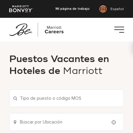
Mi página de trabajo
Español
Saltar
al
Puestos Vacantes en
contenido
principal
Hoteles de
Marriott
Use your location