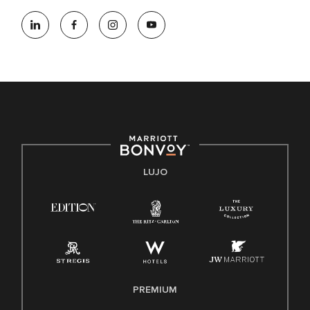
Marriott International es un empleador de igualdad de
oportunidades que se compromete a contratar una fuerza
de trabajo diversa y a mantener una cultura inclusiva.
Marriott International no discrimina por motivos de
discapacidad, condición de veterano o cualquier otra base
protegida por leyes federales, estatales o locales.
E-Verify Inglés/Español
Derecho a trabajar inglés/español
Conozca sus derechos
Transparencia
LUJO
Ley de protección del poligrafo empleado (EPPA)
Ley de licencia familiar y médica (FMLA)
PREMIUM