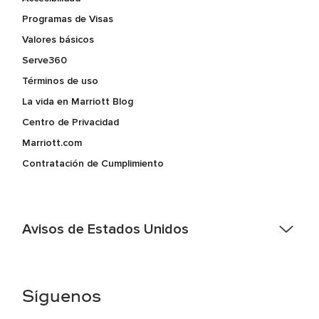
Programas de Visas
Valores básicos
Serve360
Términos de uso
La vida en Marriott Blog
Centro de Privacidad
Marriott.com
Contratación de Cumplimiento
Avisos de Estados Unidos
Asistencia de accesibilidad - Si usted es un individuo con
una discapacidad y necesita asistencia completando la
aplicación en línea, por favor llame al 301-581-1400 o correo
Síguenos
electrónico hqaffirmativeaction@marriott.com