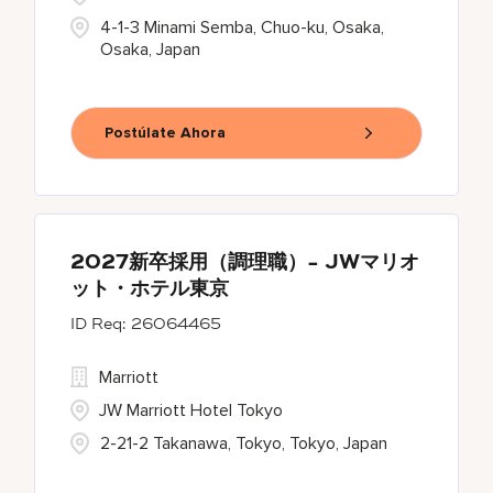
4-1-3 Minami Semba, Chuo-ku, Osaka,
Osaka, Japan
Postúlate Ahora
2027新卒採用（調理職）- JWマリオ
ット・ホテル東京
26064465
Marriott
JW Marriott Hotel Tokyo
2-21-2 Takanawa, Tokyo, Tokyo, Japan