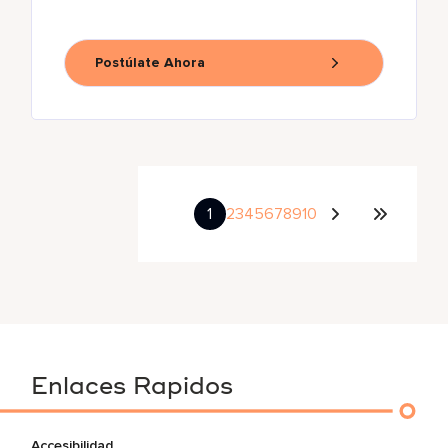
Postúlate Ahora
1
2
3
4
5
6
7
8
9
10
Enlaces Rapidos
Accesibilidad