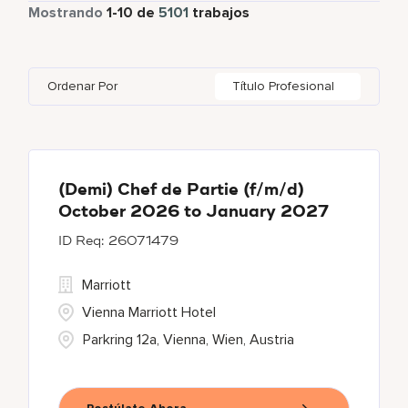
Tiempo parcial
425
Mostrando
1
-
10
de
5101
trabajos
Autograph Collection
170
Agra
1
Algeria
6
Austria
23
Bulgari Hotels and Resorts
50
Ahmedabad
13
Alpes-Maritimes
3
Azerbaijan
3
Ordenar Por
Título Profesional
citizenM
1
Ajman
3
An Giang
1
Bahrain
20
Corporate
3
Akron
1
Andhra Pradesh
8
Courtyard by Marriott
251
Al Ain
2
(Demi) Chef de Partie (f/m/d)
October 2026 to January 2027
Courtyard By Marriott
21
26071479
Delta Hotels and Resorts
65
Marriott
Vienna Marriott Hotel
Parkring 12a, Vienna, Wien, Austria