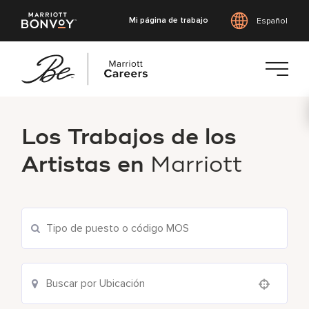
Mi página de trabajo
Español
Saltar
al
Los Trabajos de los
contenido
principal
Artistas en
Marriott
Use your location