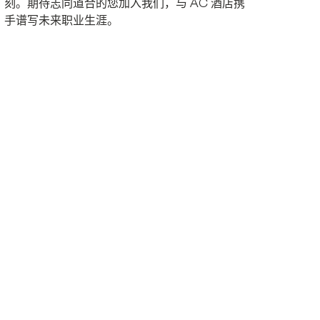
刻。期待志同道合的您加入我们，与 AC 酒店携
手谱写未来职业生涯。