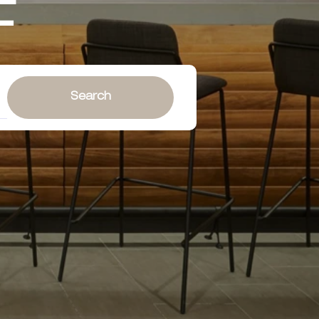
士
Search