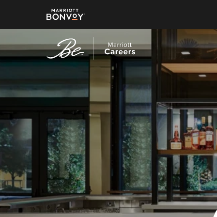
跳
转
到
主
要
内
容