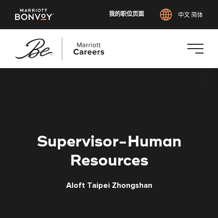
我的职位页面
中文 简体
跳
转
到
主
要
内
Supervisor-Human
容
Resources
Aloft Taipei Zhongshan