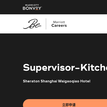
跳
转
到
主
要
内
Supervisor-Kitch
容
Sheraton Shanghai Waigaoqiao Hotel
立即申请