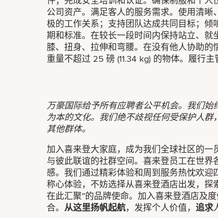
件；完成安全培训和认证。确保制服和个人
公司资产。满足客人的服务需求。使用清晰
极的工作关系；支持团队达成共同目标；倾
期和标准。在较长一段时间内保持站立、就
膝、扭身、拉伸和弯腰。在没有他人协助的
重量不超过 25 磅 (11.34 kg) 的物体
万豪国际给予所有应聘者公平机会。我们始
为本的文化。我们绝不歧视任何受保护人群
其他群体。
加入喜来登大家庭，成为我们全球社区的一员。
与彼此联谊的社群空间。喜来登员工在世界各
感。我们通过精彩体验和周到服务热忱欢迎
称心体验，不妨选择从喜来登酒店出发，探
在此汇聚”的品牌使命。加入喜来登酒店及
合。
从这里扬帆起航
，发挥个人价值，
追求