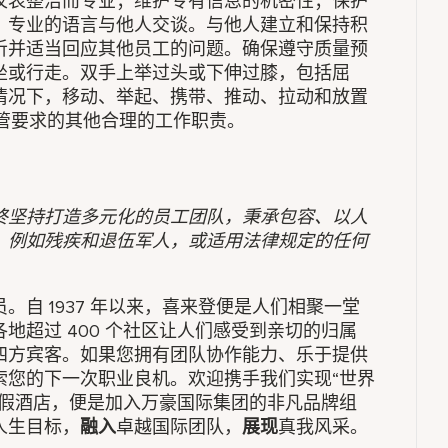
仪表整洁而专业；维护专有信息的机密性；保护
、专业的语言与他人交谈。与他人建立和保持积
听并适当回应其他员工的问题。确保遵守质量预
坐或行走。双手上举过头或下伸过膝，包括屈
情况下，移动、举起、携带、推动、拉动和放置
。履行主管要求的其他合理的工作职责。
终坚持打造多元化的员工团队，秉承包容、以人
，例如残疾和退伍军人，或适用法律规定的任何
自 1937 年以来，喜来登便是人们相聚一堂
地超过 400 个社区让人们感受到亲切的归属
四方宾客。如果您拥有团队协作能力、乐于提供
索您的下一次职业良机。欢迎携手我们实现“世界
度假酒店，便是加入万豪国际集团的非凡品牌组
人生目标，
融入
卓越国际团队，
展现
真我风采。