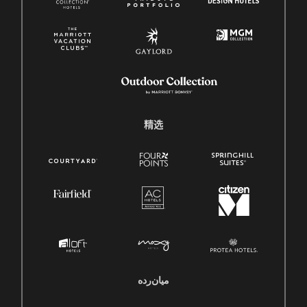
精选
میان‌رده