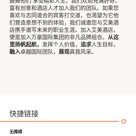
鼓舞他们 享受精彩人生。我们欢迎充满好奇、
富有创意和酒店人才加入我们的团队。如果您
喜欢与志同道合的宾客打交道，也渴望为它他
们营造意想不到的体验，我们诚邀您与艾美酒
店携手谱写未来的职业生涯。加入艾美酒店，
便是加入万豪国际集团的非凡品牌组合。
从这
里扬帆起航，
发挥个人价值，
追求
人生目标，
融入
卓越国际团队，
展现
真我风采。
快捷链接
无障碍