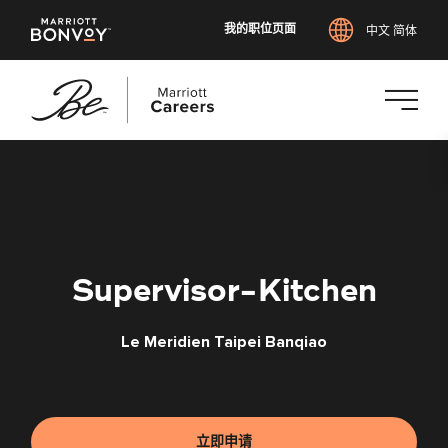
我的职位页面
中文 简体
跳
转
到
主
要
内
Supervisor-Kitchen
容
Le Meridien Taipei Banqiao
立即申请