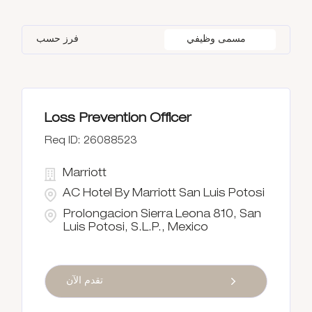
Loss Prevention & Security
5
Bole
9
FL
7
Korea, Republic of
1
مسمى وظيفي
فرز حسب
Cape Town
5
Florida
11
Mexico
15
Charlotte
11
Georgia
5
Loss Prevention Officer
Ciudad de Guatemala
3
26088523
Marriott
AC Hotel By Marriott San Luis Potosi
Prolongacion Sierra Leona 810, San
Luis Potosi, S.L.P., Mexico
تقدم الآن