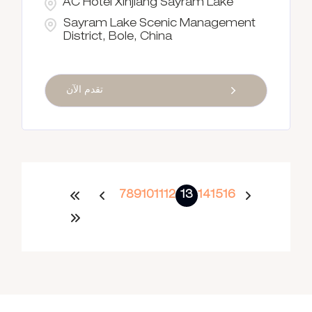
AC Hotel Xinjiang Sayram Lake
Sayram Lake Scenic Management
District, Bole, China
تقدم الآن
7
8
9
10
11
12
13
14
15
16