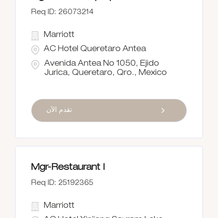
26073214
Marriott
AC Hotel Queretaro Antea
Avenida Antea No 1050, Ejido
Jurica, Queretaro, Qro., Mexico
تقدم الآن
Mgr-Restaurant I
25192365
Marriott