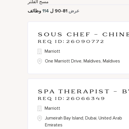
مسح الفلتر
عرض
81
-
90
ل
114
وظائف
Sous Chef - Chin
26090772
Marriott
One Marriott Drive, Maldives, Maldives
Spa Therapist - 
26066349
Marriott
Jumeirah Bay Island, Dubai, United Arab
Emirates