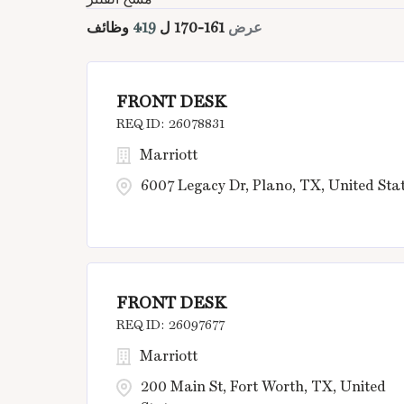
عرض
161
-
170
ل
419
وظائف
FRONT DESK
26078831
Marriott
6007 Legacy Dr, Plano, TX, United Sta
FRONT DESK
26097677
Marriott
200 Main St, Fort Worth, TX, United