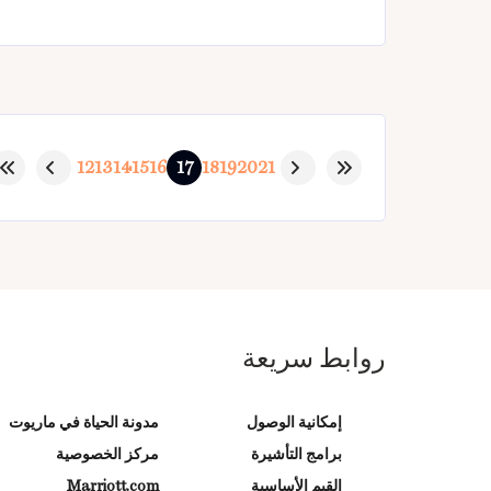
12
13
14
15
16
17
18
19
20
21
روابط سريعة
إمكانية الوصول
مدونة الحياة في ماريوت
برامج التأشيرة
مركز الخصوصية
القيم الأساسية
Marriott.com