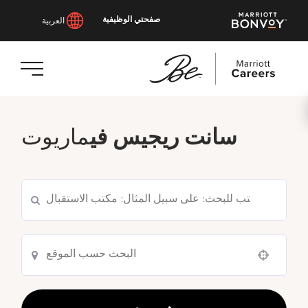
صفحتي الوظيفية
العربية
انتقل
إلى
سانت ريجيس في
ماريوت
المحتوى
الرئيسي
Use your location