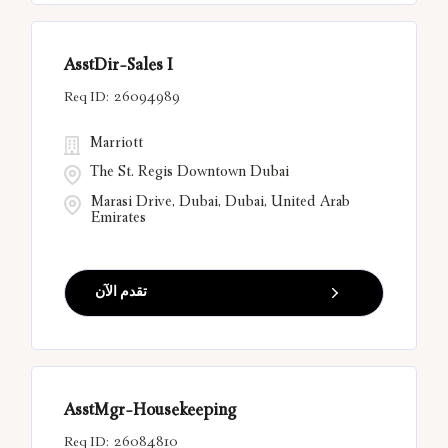
AsstDir-Sales I
26094989
Marriott
The St. Regis Downtown Dubai
Marasi Drive, Dubai, Dubai, United Arab
Emirates
تقدم الآن
AsstMgr-Housekeeping
26084810