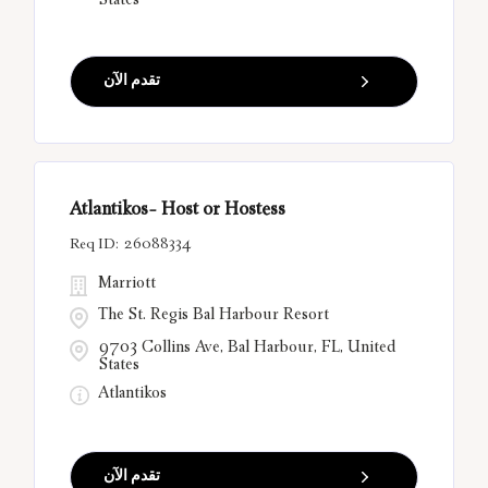
States
تقدم الآن
Atlantikos- Host or Hostess
26088334
Marriott
The St. Regis Bal Harbour Resort
9703 Collins Ave, Bal Harbour, FL, United
States
Atlantikos
تقدم الآن