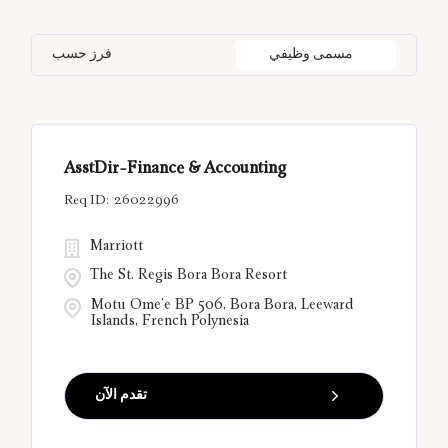
Bal Harbour
33
California
12
Hungary
21
Information Technology
3
مسمى وظيفي
فرز حسب
Bangkok
10
China
6
India
55
Belgrade
13
Città Metropolitana di Roma
12
AsstDir-Finance & Accounting
Bora Bora
12
26022996
Marriott
The St. Regis Bora Bora Resort
Motu Ome'e BP 506, Bora Bora, Leeward
Islands, French Polynesia
تقدم الآن