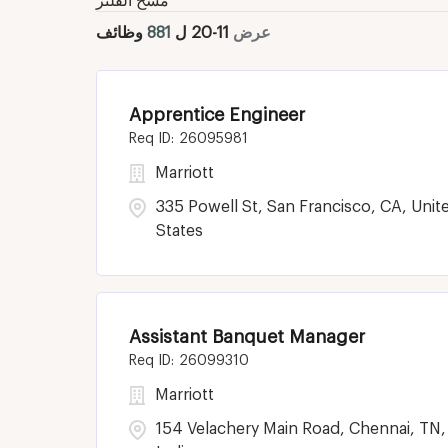
مسح الفلتر
عرض
11
-
20
ل
881
وظائف
Apprentice Engineer
26095981
Marriott
335 Powell St, San Francisco, CA, Unit
States
Assistant Banquet Manager
26099310
Marriott
154 Velachery Main Road, Chennai, TN,