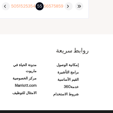
50
51
52
53
54
55
56
57
58
59
روابط سريعة
إمكانية الوصول
مدونة الحياة في
ماريوت
برامج التأشيرة
مركز الخصوصية
القيم الأساسية
Marriott.com
خدمة360
الامتثال للتوظيف
شروط الاستخدام