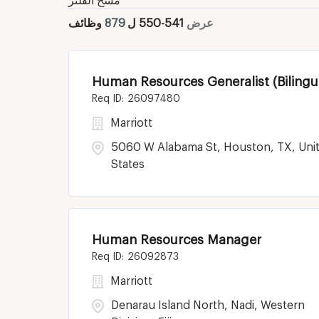
مسح الفلتر
عرض
541
-
550
ل
879
وظائف
Human Resources Generalist (Bilingu
26097480
Marriott
5060 W Alabama St, Houston, TX, Uni
States
Human Resources Manager
26092873
Marriott
Denarau Island North, Nadi, Western