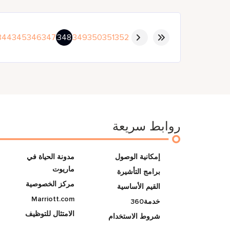
344
345
346
347
348
349
350
351
352
روابط سريعة
إمكانية الوصول
مدونة الحياة في
ماريوت
برامج التأشيرة
مركز الخصوصية
القيم الأساسية
Marriott.com
خدمة360
الامتثال للتوظيف
شروط الاستخدام