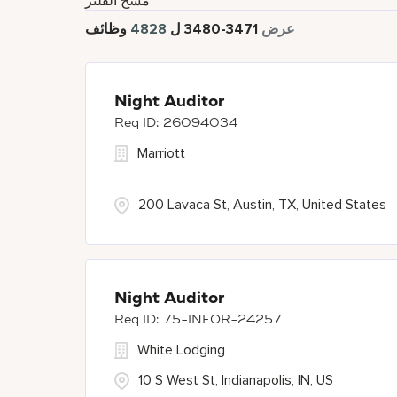
مسح الفلتر
عرض
3471
-
3480
ل
4828
وظائف
Night Auditor
26094034
Marriott
200 Lavaca St, Austin, TX, United States
Night Auditor
75-INFOR-24257
White Lodging
10 S West St, Indianapolis, IN, US