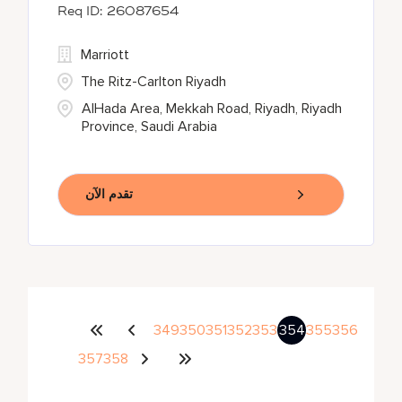
26087654
Marriott
The Ritz-Carlton Riyadh
AlHada Area, Mekkah Road, Riyadh, Riyadh
Province, Saudi Arabia
تقدم الآن
349
350
351
352
353
354
355
356
357
358