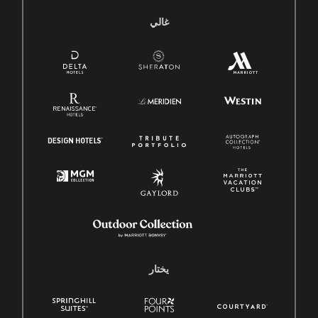
غالي
يختار