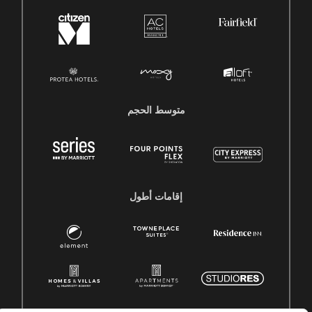
متوسط ​​الحجم
إقامات أطول