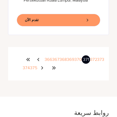
Persekutuan Kuala Lumpur, Malaysia
تقدم الآن
366
367
368
369
370
371
372
373
374
375
روابط سريعة