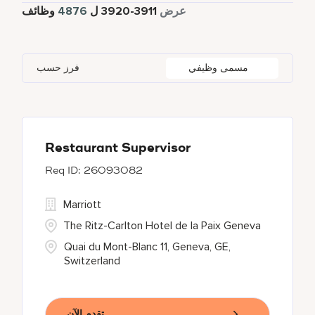
4403
دوام كامل
عرض
3911
-
3920
ل
4876
وظائف
Four Points
288
Al Khobar
2
Anhui
3
Azerbaijan
7
Golf, Fitness, & Entertainment
144
Gaylord Hotels
269
Alajuela
3
Arizona
46
Bahrain
18
Health Care Services
2
مسمى وظيفي
فرز حسب
JW Marriott
419
Albufeira
11
Aruba
25
Bangladesh
5
Kyo-Ya
1
Allen
1
Austria
13
Marriott Executive Apartments
93
Almaty
4
Restaurant Supervisor
26093082
Marriott International, Inc.
36
Marriott
Protea Hotels
57
The Ritz-Carlton Hotel de la Paix Geneva
Quai du Mont-Blanc 11, Geneva, GE,
Switzerland
تقدم الآن