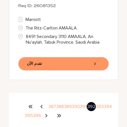
26081352
Marriott
The Ritz-Carlton AMAALA
8491 Secondary 3110 AMAALA, An
Nu'aylah, Tabuk Province, Saudi Arabia
تقدم الآن
387
388
389
390
391
392
393
394
395
396