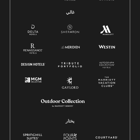
غالي
يختار