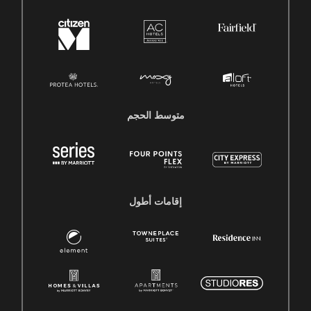
متوسط ​​الحجم
إقامات أطول