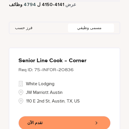
4316
دوام كامل
عرض
4141
-
4150
ل
4794
وظائف
Four Points
279
Alajuela
3
Anhui
3
Azerbaijan
7
Golf, Fitness, & Entertainment
145
Gaylord Hotels
260
Albufeira
12
Arizona
47
Bahrain
18
Health Care Services
2
مسمى وظيفي
فرز حسب
JW Marriott
424
Allen
1
Aruba
25
Bangladesh
5
Kyo-Ya
1
Almaty
3
Austria
13
Marriott Executive Apartments
100
Alpharetta
2
Senior Line Cook - Corner
75-INFOR-20836
Marriott International, Inc.
34
White Lodging
Protea Hotels
55
JW Marriott Austin
110 E 2nd St, Austin, TX, US
تقدم الآن