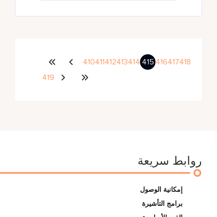
410
411
412
413
414
415
416
417
418
419
روابط سريعة
إمكانية الوصول
برامج التأشيرة