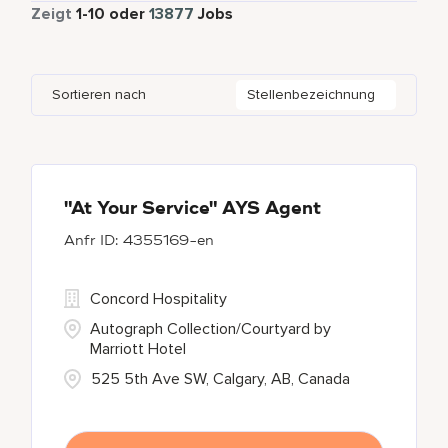
Vollzeit
12636
Zeigt
1
-
10
oder
13877
Jobs
Apartments by Marriott Bonvoy
1
Adelaide
10
Albania
1
Austria
46
Global Design
7
Autograph Collection
360
Adelphi
2
Alberta
61
Azerbaijan
17
Golf, Fitness, & Entertainment
303
Sortieren nach
Stellenbezeichnung
Bulgari Hotels and Resorts
114
Agoura Hills
1
Algeria
31
Bahrain
38
citizenM
6
Agra
7
Alkapuri
7
City Express by Marriott
1
Ahmedabad
42
"At Your Service" AYS Agent
4355169-en
Corporate
375
Courtyard by Marriott
786
Concord Hospitality
Autograph Collection/Courtyard by
Marriott Hotel
525 5th Ave SW, Calgary, AB, Canada