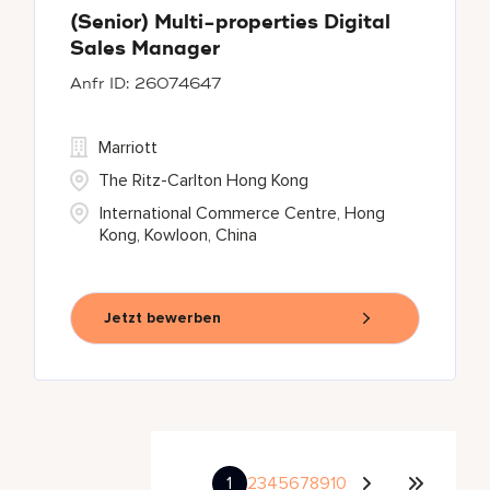
(Senior) Multi-properties Digital
Sales Manager
26074647
Marriott
The Ritz-Carlton Hong Kong
International Commerce Centre, Hong
Kong, Kowloon, China
Jetzt bewerben
1
2
3
4
5
6
7
8
9
10