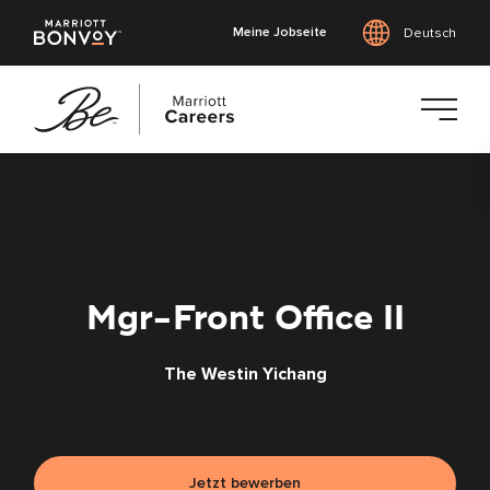
Meine Jobseite
Deutsch
Zum
Hauptinhalt
springen
Mgr-Front Office II
The Westin Yichang
Jetzt bewerben