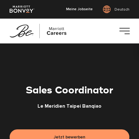
Meine Jobseite
Deutsch
Zum
Hauptinhalt
springen
Sales Coordinator
Le Meridien Taipei Banqiao
Jetzt bewerben