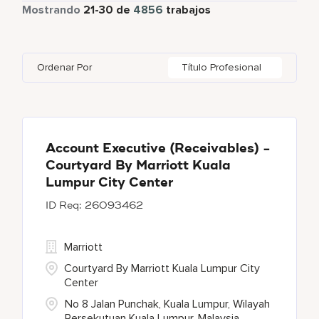
Tiempo parcial
336
Mostrando
21
-
30
de
4856
trabajos
Four Points
286
Al Khobar
2
Anhui
3
Azerbaijan
7
Golf, Fitness, & Entertainment
144
Gaylord Hotels
268
Alajuela
3
Arizona
44
Bahrain
18
Health Care Services
2
Ordenar Por
Título Profesional
JW Marriott
420
Albufeira
11
Aruba
25
Bangladesh
5
Marriott Executive Apartments
93
Allen
1
Austria
13
Marriott International, Inc.
35
Almaty
4
Account Executive (Receivables) -
Courtyard By Marriott Kuala
Protea Hotels
57
Lumpur City Center
26093462
Renaissance Hotels
424
Marriott
Courtyard By Marriott Kuala Lumpur City
Center
No 8 Jalan Punchak, Kuala Lumpur, Wilayah
Persekutuan Kuala Lumpur, Malaysia