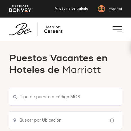
Mi página de trabajo
Español
Saltar
al
Puestos Vacantes en
contenido
principal
Hoteles de
Marriott
Use your location