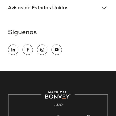
Avisos de Estados Unidos
Asistencia de accesibilidad - Si usted es un individuo con
una discapacidad y necesita asistencia completando la
aplicación en línea, por favor llame al 301-581-1400 o correo
Síguenos
electrónico hqaffirmativeaction@marriott.com
Marriott International es un empleador de igualdad de
oportunidades que se compromete a contratar una fuerza
de trabajo diversa y a mantener una cultura inclusiva.
Marriott International no discrimina por motivos de
discapacidad, condición de veterano o cualquier otra base
protegida por leyes federales, estatales o locales.
E-Verify Inglés/Español
Derecho a trabajar inglés/español
Conozca sus derechos
Transparencia
LUJO
Ley de protección del poligrafo empleado (EPPA)
Ley de licencia familiar y médica (FMLA)