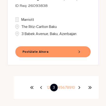
26093838
Marriott
The Ritz-Carlton Baku
3 Babek Avenue, Baku, Azerbaijan
Postúlate Ahora
1
2
3
4
5
6
7
8
9
10