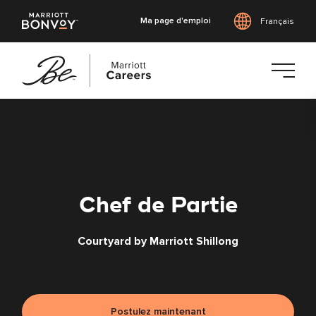
Ma page d'emploi
Français
Accéder
au
contenu
principal
Chef de Partie
Courtyard by Marriott Shillong
Postulez maintenant