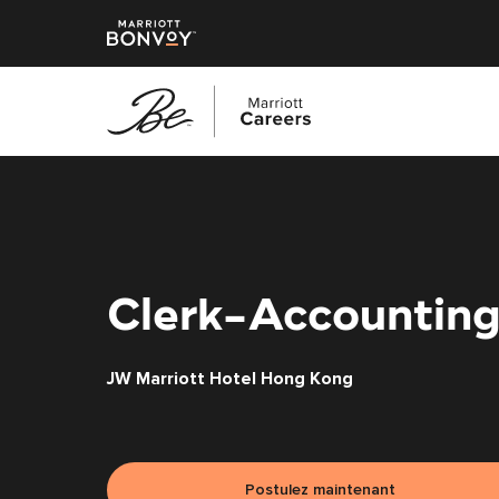
Accéder
au
contenu
principal
Clerk-Accountin
JW Marriott Hotel Hong Kong
Postulez maintenant