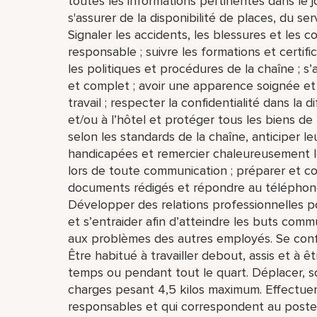
toutes les informations pertinentes dans le j
s'assurer de la disponibilité de places, du ser
Signaler les accidents, les blessures et les 
responsable ; suivre les formations et certifi
les politiques et procédures de la chaîne ; s
et complet ; avoir une apparence soignée et 
travail ; respecter la confidentialité dans la 
et/ou à l’hôtel et protéger tous les biens de 
selon les standards de la chaîne, anticiper l
handicapées et remercier chaleureusement les 
lors de toute communication ; préparer et co
documents rédigés et répondre au téléphon
Développer des relations professionnelles pos
et s’entraider afin d’atteindre les buts com
aux problèmes des autres employés. Se conf
Être habitué à travailler debout, assis et à
temps ou pendant tout le quart. Déplacer, so
charges pesant 4,5 kilos maximum. Effectuer
responsables et qui correspondent au poste