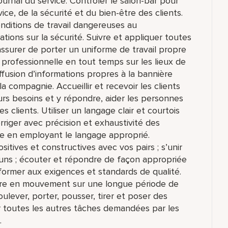
ournal du service. Contrôler le salon-bar pour
vice, de la sécurité et du bien-être des clients.
conditions de travail dangereuses au
cations sur la sécurité. Suivre et appliquer toutes
’assurer de porter un uniforme de travail propre
professionnelle en tout temps sur les lieux de
diffusion d’informations propres à la bannière
la compagnie. Accueillir et recevoir les clients
eurs besoins et y répondre, aider les personnes
clients. Utiliser un langage clair et courtois
rriger avec précision et exhaustivité des
e en employant le langage approprié.
itives et constructives avec vos pairs ; s’unir
muns ; écouter et répondre de façon appropriée
ormer aux exigences et standards de qualité.
 être en mouvement sur une longue période de
ulever, porter, pousser, tirer et poser des
 toutes les autres tâches demandées par les
.