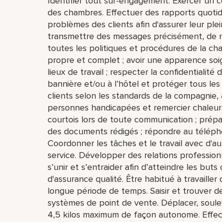
Identifier tout sur-engagement. Exercer un c
des chambres. Effectuer des rapports quotid
problèmes des clients afin d'assurer leur plei
transmettre des messages précisément, de man
toutes les politiques et procédures de la cha
propre et complet ; avoir une apparence soi
lieux de travail ; respecter la confidentialité
bannière et/ou à l’hôtel et protéger tous les 
clients selon les standards de la compagnie, 
personnes handicapées et remercier chaleureu
courtois lors de toute communication ; prépar
des documents rédigés ; répondre au téléph
Coordonner les tâches et le travail avec d'au
service. Développer des relations professionn
s’unir et s’entraider afin d’atteindre les b
d'assurance qualité. Être habitué à travaill
longue période de temps. Saisir et trouver de
systèmes de point de vente. Déplacer, soulev
4,5 kilos maximum de façon autonome. Effec