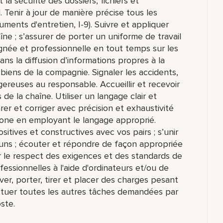
t la sécurité des dossiers, fichiers et
l. Tenir à jour de manière précise tous les
uments d'entretien, I-9). Suivre et appliquer
îne ; s’assurer de porter un uniforme de travail
gnée et professionnelle en tout temps sur les
 dans la diffusion d’informations propres à la
 biens de la compagnie. Signaler les accidents,
ngereuses au responsable. Accueillir et recevoir
e la chaîne. Utiliser un langage clair et
er et corriger avec précision et exhaustivité
one en employant le langage approprié.
itives et constructives avec vos pairs ; s’unir
muns ; écouter et répondre de façon appropriée
 le respect des exigences et des standards de
ofessionnelles à l'aide d'ordinateurs et/ou de
er, porter, tirer et placer des charges pesant
tuer toutes les autres tâches demandées par
ste.