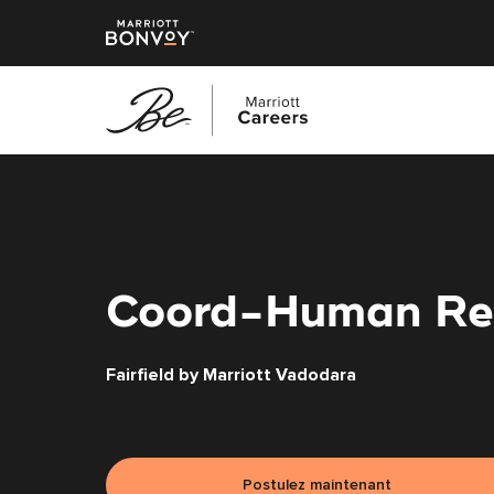
Accéder
au
contenu
principal
Coord-Human Re
Fairfield by Marriott Vadodara
Postulez maintenant