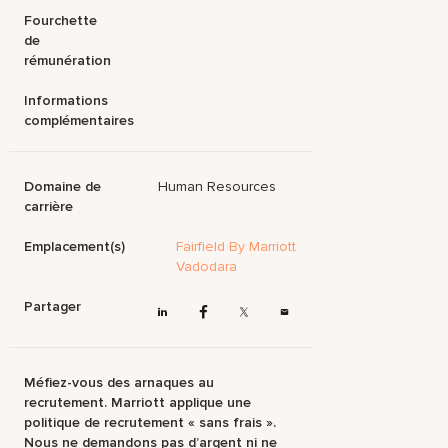
Fourchette
de
rémunération
Informations
complémentaires
Domaine de
Human Resources
carrière
Emplacement(s)
Fairfield By Marriott
Vadodara
Partager
Méfiez-vous des arnaques au
recrutement. Marriott applique une
politique de recrutement « sans frais ».
Nous ne demandons pas d’argent ni ne